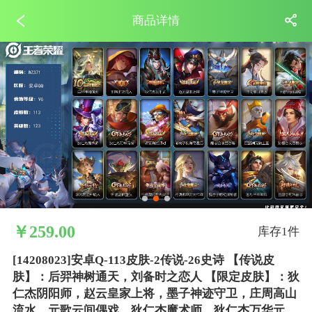
商品详情
￥259.00
库存1件
[14208023]安卓Q-113皮肤-2传说-26史诗 【传说皮
肤】：后羿神树通天，刘备时之恋人 【限定皮肤】：狄
仁杰阴阳师，赵云皇家上将，墨子神迹守卫，庄周高山
流水，元歌云间偶戏，狄仁杰魔术师，狄仁杰万华元