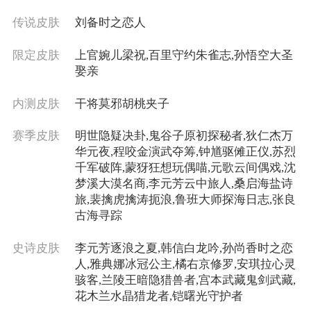
传说皮肤
刘备时之恋人
限定皮肤
上官婉儿梁祝,百里守约朱雀志,孙悟空大圣
娶亲
内测皮肤
干将莫邪胡桃夹子
赛季皮肤
明世隐疑决卦,鬼谷子原初探秘者,狄仁杰万
华元夜,程咬金演武夺筹,钟馗驱傩正仪,苏烈
千军破阵,蒙犽狂想玩偶喵,元歌云间偶戏,沈
梦溪大漠名商,李元芳云中旅人,桑启海盐诗
旅,裴擒虎擒涛扼浪,鲁班大师探海日志,张良
古海寻踪
史诗皮肤
李元芳逐浪之夏,韩信白龙吟,孙尚香时之恋
人,雅典娜冰冠公主,橘右京修罗,安琪拉心灵
骇客,兰陵王暗隐猎兽者,宫本武藏鬼剑武藏,
花木兰水晶猎龙者,铠曙光守护者