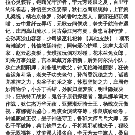
拉心灵骇客，铠曙光守护者，李元芳逐浪之夏，百里守
约朱雀志，孙悟空大圣娶亲，狄仁杰鹰眼统帅，上官婉
儿梁祝，橘右京修罗，孙尚香时之恋人，蒙犽狂想玩偶
喵，云中君纤云弄巧，元歌云间偶戏，老夫子航海奇遇
记，庄周高山流水，阿古朵江河有灵，黄忠百相守梦，
公孙离涂山容容，少司缘巫礼祀神 【其他皮肤】：项羽
海滩派对，韩信教廷特使，阿轲爱心护理，达摩大发明
家，赵云忍炎影，安琪拉玩偶对对碰，花木兰兔女郎，
刘备万事如意，宫本武藏万象初新，后羿阿尔法小队，
狄仁杰阴阳师，刘备纽约教父，钟无艳海滩丽影，狂铁
命运角斗场，老夫子功夫老勺，孙尚香沉稳之力，诸葛
亮掌控之力，鬼谷子幻乐之宴，苏烈坚韧之力，庄周奇
妙博物学，小乔丁香结，孙膑归虚梦演，明世隐疑决
卦，狂铁特工战影，鬼谷子原初探秘者，雅典娜单词大
作战，狄仁杰万华元夜，亚瑟潮玩骑士王，杨戬次元傲
视，露娜瓷语鉴心，程咬金演武夺筹，张良缤纷绘卷，
钟馗驱傩正仪，墨子神迹守卫，鲁班大师乓乓大师，苏
烈千军破阵，典韦铁甲之心，干将莫邪胡桃夹子，程咬
金无双福将，沈梦溪大漠名商，李元芳云中旅人，桑启