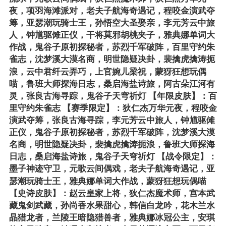
夜，项羽海滩派对，老夫子航海奇遇记，程咬金演武夺
筹，亚瑟潮玩骑士王，孙悟空大圣娶亲，李元芳云中旅
人，钟馗驱傩正仪，干将莫邪胡桃夹子，雅典娜单词大
作战，鬼谷子原初探秘者，苏烈千军破阵，百里守约朱
雀志，沈梦溪大漠名商，明世隐疑决卦，裴擒虎擒涛扼
浪，云中君纤云弄巧，上官婉儿梁祝，蒙犽狂想玩偶
喵，鲁班大师探海日志，桑启海盐诗旅，阿古朵江河有
灵，张良古海寻踪，鬼谷子天穹祈灯 【年限皮肤】：百
里守约朱雀志 【赛季限定】：狄仁杰万华元夜，程咬金
演武夺筹，张良古海寻踪，李元芳云中旅人，钟馗驱傩
正仪，鬼谷子原初探秘者，苏烈千军破阵，沈梦溪大漠
名商，明世隐疑决卦，裴擒虎擒涛扼浪，鲁班大师探海
日志，桑启海盐诗旅，鬼谷子天穹祈灯 【战令限定】：
墨子神迹守卫，元歌云间偶戏，老夫子航海奇遇记，亚
瑟潮玩骑士王，雅典娜单词大作战，蒙犽狂想玩偶喵
【史诗皮肤】：赵云皇家上将，狄仁杰魔术师，宫本武
藏鬼剑武藏，孙尚香水果甜心，韩信白龙吟，花木兰水
晶猎龙者，兰陵王暗隐猎兽者，雅典娜冰冠公主，安琪