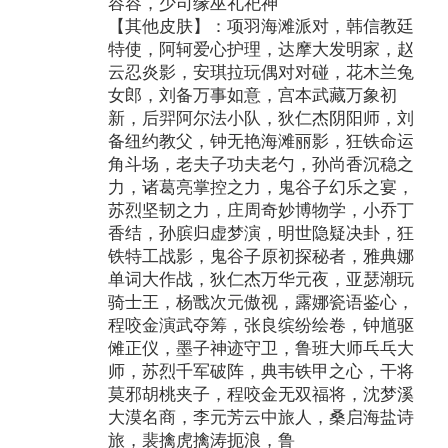
容容，少司缘巫礼祀神
【其他皮肤】：项羽海滩派对，韩信教廷
特使，阿轲爱心护理，达摩大发明家，赵
云忍炎影，安琪拉玩偶对对碰，花木兰兔
女郎，刘备万事如意，宫本武藏万象初
新，后羿阿尔法小队，狄仁杰阴阳师，刘
备纽约教父，钟无艳海滩丽影，狂铁命运
角斗场，老夫子功夫老勺，孙尚香沉稳之
力，诸葛亮掌控之力，鬼谷子幻乐之宴，
苏烈坚韧之力，庄周奇妙博物学，小乔丁
香结，孙膑归虚梦演，明世隐疑决卦，狂
铁特工战影，鬼谷子原初探秘者，雅典娜
单词大作战，狄仁杰万华元夜，亚瑟潮玩
骑士王，杨戬次元傲视，露娜瓷语鉴心，
程咬金演武夺筹，张良缤纷绘卷，钟馗驱
傩正仪，墨子神迹守卫，鲁班大师乓乓大
师，苏烈千军破阵，典韦铁甲之心，干将
莫邪胡桃夹子，程咬金无双福将，沈梦溪
大漠名商，李元芳云中旅人，桑启海盐诗
旅，裴擒虎擒涛扼浪，鲁