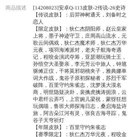
商品描述
[14208023]安卓Q-113皮肤-2传说-26史诗
【传说皮肤】：后羿神树通天，刘备时之
恋人
【限定皮肤】：狄仁杰阴阳师，赵云皇家
上将，墨子神迹守卫，庄周高山流水，元
歌云间偶戏，狄仁杰魔术师，狄仁杰万华
元夜，项羽海滩派对，老夫子航海奇遇
记，程咬金演武夺筹，亚瑟潮玩骑士王，
孙悟空大圣娶亲，李元芳云中旅人，钟馗
驱傩正仪，干将莫邪胡桃夹子，雅典娜单
词大作战，鬼谷子原初探秘者，苏烈千军
破阵，百里守约朱雀志，沈梦溪大漠名
商，明世隐疑决卦，裴擒虎擒涛扼浪，云
中君纤云弄巧，上官婉儿梁祝，蒙犽狂想
玩偶喵，鲁班大师探海日志，桑启海盐诗
旅，阿古朵江河有灵，张良古海寻踪，鬼
谷子天穹祈灯
【年限皮肤】：百里守约朱雀志
【赛季限定】：狄仁杰万华元夜，程咬金