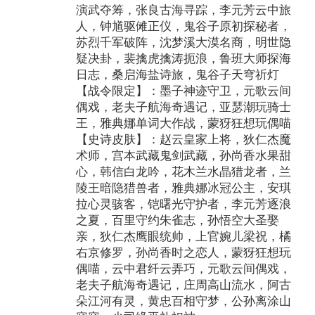
演武夺筹，张良古海寻踪，李元芳云中旅
人，钟馗驱傩正仪，鬼谷子原初探秘者，
苏烈千军破阵，沈梦溪大漠名商，明世隐
疑决卦，裴擒虎擒涛扼浪，鲁班大师探海
日志，桑启海盐诗旅，鬼谷子天穹祈灯
【战令限定】：墨子神迹守卫，元歌云间
偶戏，老夫子航海奇遇记，亚瑟潮玩骑士
王，雅典娜单词大作战，蒙犽狂想玩偶喵
【史诗皮肤】：赵云皇家上将，狄仁杰魔
术师，宫本武藏鬼剑武藏，孙尚香水果甜
心，韩信白龙吟，花木兰水晶猎龙者，兰
陵王暗隐猎兽者，雅典娜冰冠公主，安琪
拉心灵骇客，铠曙光守护者，李元芳逐浪
之夏，百里守约朱雀志，孙悟空大圣娶
亲，狄仁杰鹰眼统帅，上官婉儿梁祝，橘
右京修罗，孙尚香时之恋人，蒙犽狂想玩
偶喵，云中君纤云弄巧，元歌云间偶戏，
老夫子航海奇遇记，庄周高山流水，阿古
朵江河有灵，黄忠百相守梦，公孙离涂山