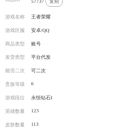
57737
复制
游戏名称
王者荣耀
游戏区服
安卓/QQ
商品类型
账号
发货类型
平台代发
能否二次
可二次
6
贵族等级
游戏段位
永恒钻石I
123
英雄数量
113
皮肤数量