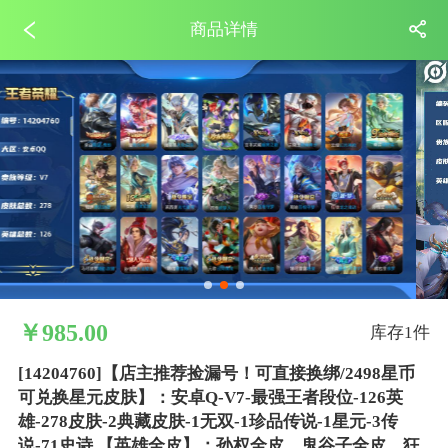
商品详情
￥985.00
库存1件
[14204760]【店主推荐捡漏号！可直接换绑/2498星币
可兑换星元皮肤】：安卓Q-V7-最强王者段位-126英
雄-278皮肤-2典藏皮肤-1无双-1珍品传说-1星元-3传
说-71史诗 【英雄全皮】：孙权全皮，鬼谷子全皮，狂