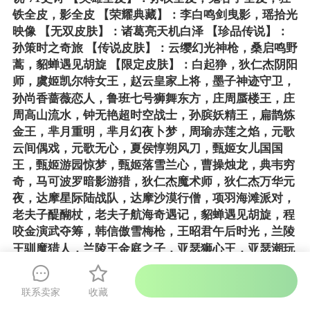
铁全皮，影全皮 【荣耀典藏】：李白鸣剑曳影，瑶拾光
映像 【无双皮肤】：诸葛亮天机白泽 【珍品传说】：
孙策时之奇旅 【传说皮肤】：云缨幻光神枪，桑启鸣野
蒿，貂蝉遇见胡旋 【限定皮肤】：白起狰，狄仁杰阴阳
师，虞姬凯尔特女王，赵云皇家上将，墨子神迹守卫，
孙尚香蔷薇恋人，鲁班七号狮舞东方，庄周蜃楼王，庄
周高山流水，钟无艳超时空战士，孙膑妖精王，扁鹊炼
金王，芈月重明，芈月幻夜卜梦，周瑜赤莲之焰，元歌
云间偶戏，元歌无心，夏侯惇朔风刀，甄姬女儿国国
王，甄姬游园惊梦，甄姬落雪兰心，曹操烛龙，典韦穷
奇，马可波罗暗影游猎，狄仁杰魔术师，狄仁杰万华元
夜，达摩星际陆战队，达摩沙漠行僧，项羽海滩派对，
老夫子醍醐杖，老夫子航海奇遇记，貂蝉遇见胡旋，程
咬金演武夺筹，韩信傲雪梅枪，王昭君午后时光，兰陵
王驯魔猎人，兰陵王金庭之子，亚瑟狮心王，亚瑟潮玩
骑士王，孙悟空大圣娶亲，孙悟空孙行者，牛魔御旌，
后羿圣弓游侠，李元芳云中旅人，钟馗神迹守卫，钟馗
联系卖家
收藏
驱傩正仪，干将莫邪胡桃夹子，干将莫邪真爱魔法，雅